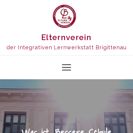
Skip
to
content
Elternverein
der Integrativen Lernwerkstatt Brigittenau
Was ist „Bessere Schule