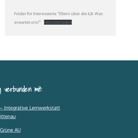
Folder für Interessierte "Eltern über die ILB. Was
erwartet uns?"
Herunterladen
 verbunden mit:
– Integrative Lernwerkstatt
ittenau
 Grüne AU