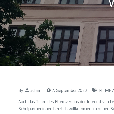
W
By
admin
7. September 2022
ELTERNV
Auch das Team des Elternvereins der Integrativen Ler
Schulpartner:innen herzlich willkommen im neuen S