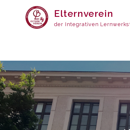
Skip
Elternverein
to
content
der Integrativen Lernwerkst