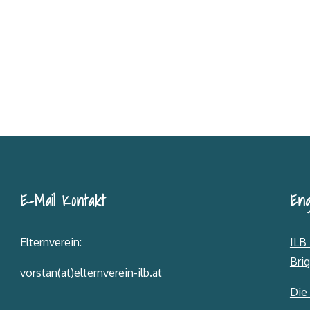
E-Mail Kontakt
Eng
Elternverein:
ILB 
Brig
vorstan(at)elternverein-ilb.at
Die