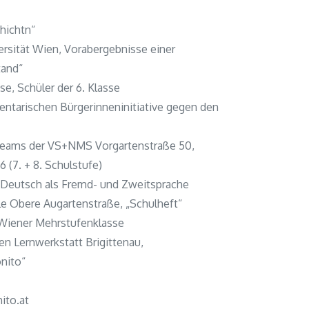
hichtn“
versität Wien, Vorabergebnisse einer
tand“
, Schüler der 6. Klasse
amentarischen Bürgerinneninitiative gegen den
-Teams der VS+NMS Vorgartenstraße 50,
(7. + 8. Schulstufe)
 Deutsch als Fremd- und Zweitsprache
ule Obere Augartenstraße, „Schulheft“
r Wiener Mehrstufenklasse
ven Lernwerkstatt Brigittenau,
onito“
ito.at