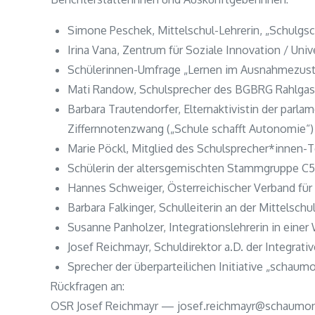
Simone Peschek, Mittelschul-Lehrerin, „Schulgsc
Irina Vana, Zentrum für Soziale Innovation / Uni
Schülerinnen-Umfrage „Lernen im Ausnahmezus
Mati Randow, Schulsprecher des BGBRG Rahlgasse
Barbara Trautendorfer, Elternaktivistin der parl
Ziffernnotenzwang („Schule schafft Autonomie“)
Marie Pöckl, Mitglied des Schulsprecher*innen
Schülerin der altersgemischten Stammgruppe C56 
Hannes Schweiger, Österreichischer Verband für
Barbara Falkinger, Schulleiterin an der Mittelsch
Susanne Panholzer, Integrationslehrerin in eine
Josef Reichmayr, Schuldirektor a.D. der Integrati
Sprecher der überparteilichen Initiative „schaum
Rückfragen an:
OSR Josef Reichmayr — josef.reichmayr@schaumon