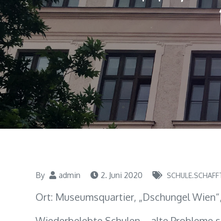
By
admin
2. Juni 2020
SCHULE.SCHAFF
Ort: Museumsquartier, „Dschungel Wien“, 
Wiederbelebte Schulen – alte Probleme st