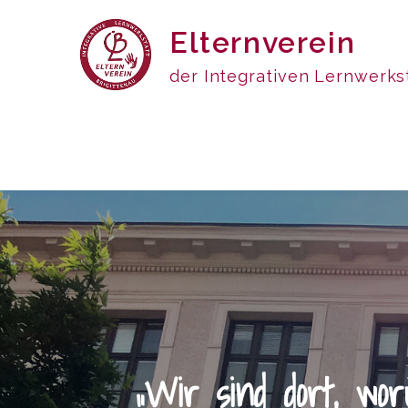
Skip
Elternverein
to
content
der Integrativen Lernwerkst
„Wir sind dort, wo